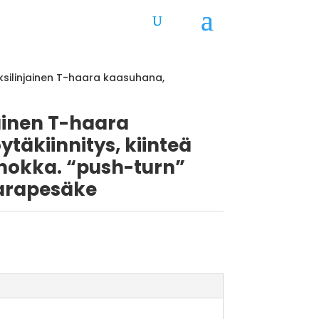
ksilinjainen T-haara kaasuhana,
ainen T-haara
täkiinnitys, kiinteä
nokka. “push-turn”
arapesäke