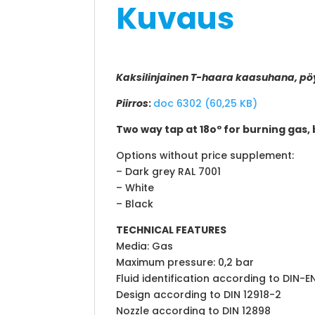
Kuvaus
Kaksilinjainen T-haara kaasuhana, pö
Piirros
:
doc 6302 (60,25 KB)
Two way tap at 18oº for burning gas
Options without price supplement:
– Dark grey RAL 7001
– White
– Black
TECHNICAL FEATURES
Media: Gas
Maximum pressure: 0,2 bar
Fluid identification according to DIN-E
Design according to DIN 12918-2
Nozzle according to DIN 12898