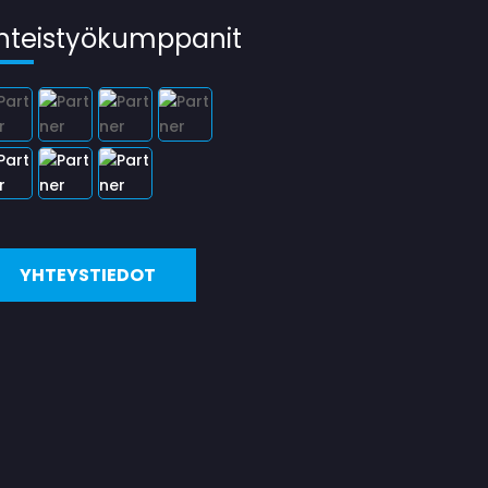
hteistyökumppanit
YHTEYSTIEDOT