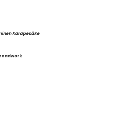
aaminen karapesäke
c headwork