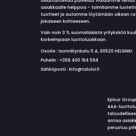
asiantuntevaa palvelua. Haluamme tehdä 
asiakkaalle helppoa – toimitamme luotett
tuotteet ja autamme löytämään oikean ra
jokaiseen kohteeseen.
Vain noin 3 % suomalaisista yrityksistä ku
korkeimpaan luottoluokkaan.
Osoite :
Isonniitynkatu 5 A, 00520 HELSINKI
Puhelin :
+358 400 164 594
Sähköposti :
info@talolvi.fi
Epicur Group
AAA-luottolu
taloudellise
antaa asiakk
perustuu pitk