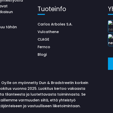
yhteistyöstä
avat
Tuoteinfo
Y
tkaisun
Carlos Arboles S.A.
uluu tähän
Vulcathene
CLAGE
Fernco
Blogi
 Oy:lle on myönnetty Dun & Bradstreetin korkein
okitus vuonna 2025. Luokitus kertoo vakaasta
sta tilanteesta ja luotettavasta toiminnasta. Se
aillemme varmuuden siitä, että yhteistyö
äjänteiseen ja vastuulliseen liiketoimintaan.