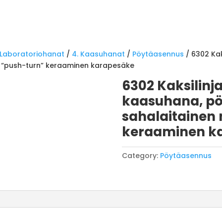
Laboratoriohanat
/
4. Kaasuhanat
/
Pöytäasennus
/ 6302 Ka
ka. “push-turn” keraaminen karapesäke
6302 Kaksilinj
kaasuhana, pöy
sahalaitainen 
keraaminen k
Category:
Pöytäasennus