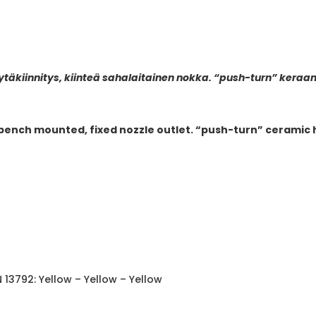
ytäkiinnitys, kiinteä sahalaitainen nokka. “push-turn” ker
, bench mounted, fixed nozzle outlet. “push-turn” cerami
N 13792: Yellow – Yellow – Yellow