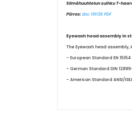
Silmähuuhtelun suihku T-haara
Piirros:
doc 191136 PDF
Eyewash head assembly in sta
The Eyewash head assembly, in
– European Standard EN 15154
– German Standard DIN 12899
– American Standard ANSI/ISEA