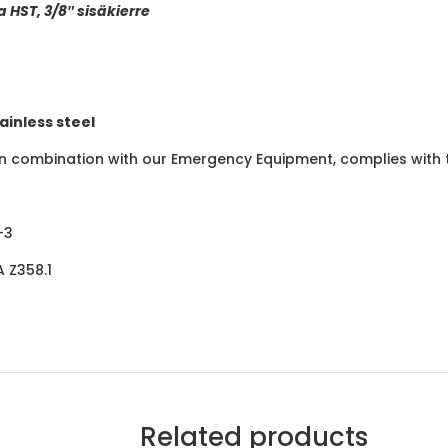
 HST, 3/8″ sisäkierre
inless steel
 combination with our Emergency Equipment, complies with t
-3
 Z358.1
Related products