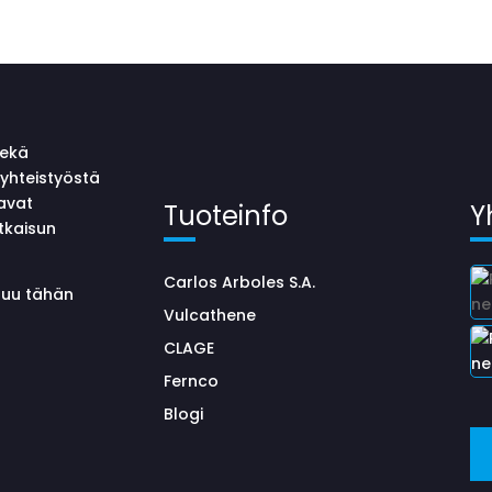
sekä
yhteistyöstä
avat
Tuoteinfo
Y
tkaisun
Carlos Arboles S.A.
uluu tähän
Vulcathene
CLAGE
Fernco
Blogi