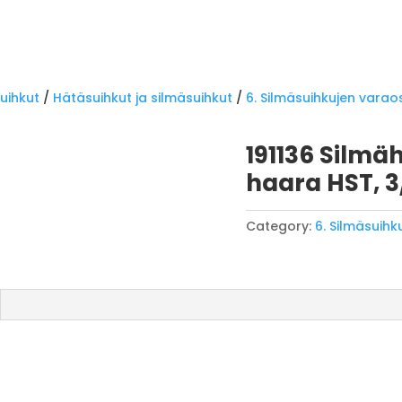
uihkut
/
Hätäsuihkut ja silmäsuihkut
/
6. Silmäsuihkujen varao
191136 Silmä
haara HST, 3
Category:
6. Silmäsuihk