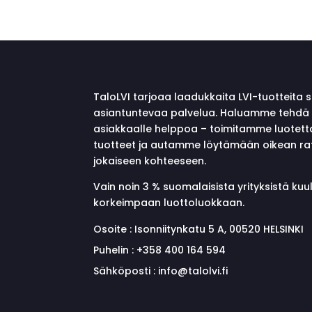
TaloLVI tarjoaa laadukkaita LVI-tuotteita 
asiantuntevaa palvelua. Haluamme tehdä 
asiakkaalle helppoa – toimitamme luotett
tuotteet ja autamme löytämään oikean ra
jokaiseen kohteeseen.
Vain noin 3 % suomalaisista yrityksistä ku
korkeimpaan luottoluokkaan.
Osoite :
Isonniitynkatu 5 A, 00520 HELSINKI
Puhelin :
+358 400 164 594
Sähköposti :
info@talolvi.fi