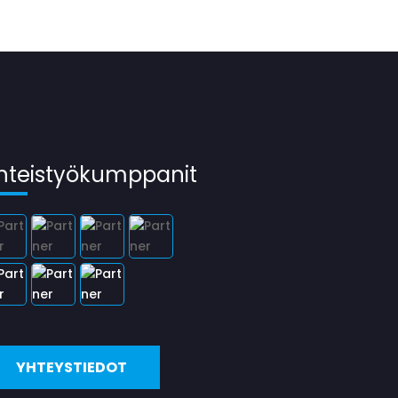
hteistyökumppanit
YHTEYSTIEDOT