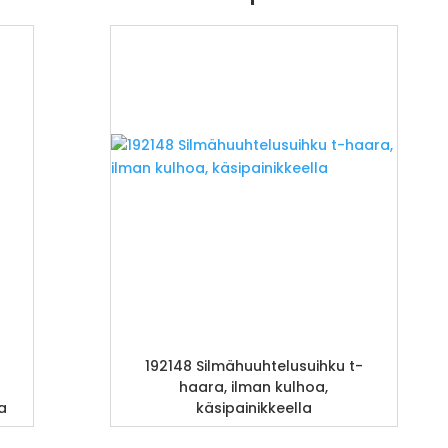
192148 Silmähuuhtelusuihku t-
haara, ilman kulhoa,
pa
käsipainikkeella