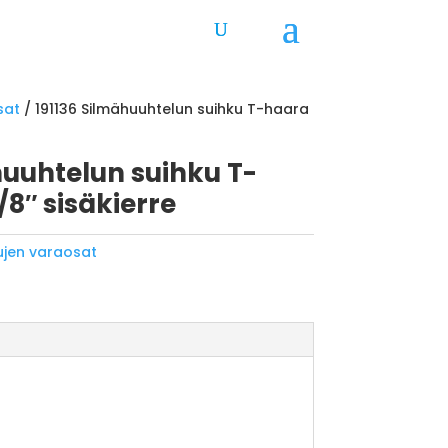
sat
/ 191136 Silmähuuhtelun suihku T-haara
huuhtelun suihku T-
/8″ sisäkierre
ujen varaosat