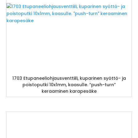
1703 Etupaneeliohjausventtiili, kuparinen syöttö- ja
poistoputki 10x1mm, kaasulle. “push-turn”
keraaminen karapesäke