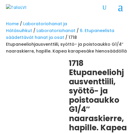
Home
/
Laboratoriohanat ja
Hätäsuihkut
/
Laboratoriohanat
/
6. Etupaneelista
säädettävät hanat ja osat
/ 1718
Etupaneeliohjausventtiili, syöttö- ja poistoaukko G1/4″
naaraskierre, hapille. Kapea karapesäke hienosäädöllä
1718
Etupaneeliohj
ausventtiili,
syöttö- ja
poistoaukko
G1/4″
naaraskierre,
hapille. Kapea