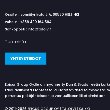
Osoite :
Isonniitynkatu 5 A, 00520 HELSINKI
Puhelin :
+358 400 164 594
Sähköposti :
info@talolvi.fi
Tuoteinfo
YHTEYSTIEDOT
Epicur Group Oy:lle on myönnetty Dun & Bradstreetin kork
taloudellisesta tilanteesta ja luotettavasta toiminnasta. 
perustuu pitkäjänteiseen ja vastuulliseen liiketoimintaan.
©
2011-2026 EPICUR GROUP OY | TALOLVI | KAIKKI