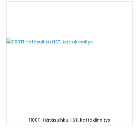
1100TI Hätäsuihku HST, kattokiinnitys