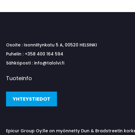
Osoite :
Isonniitynkatu 5 A, 00520 HELSINKI
Puhelin :
+358 400 164 594
Sähköposti :
info@talolvi.fi
Tuoteinfo
YHTEYSTIEDOT
Epicur Group Oy:lle on myönnetty Dun & Bradstreetin kork