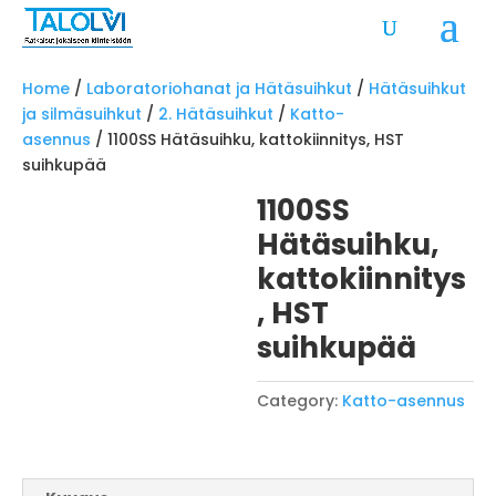
Home
/
Laboratoriohanat ja Hätäsuihkut
/
Hätäsuihkut
ja silmäsuihkut
/
2. Hätäsuihkut
/
Katto-
asennus
/ 1100SS Hätäsuihku, kattokiinnitys, HST
suihkupää
1100SS
Hätäsuihku,
kattokiinnitys
, HST
suihkupää
Category:
Katto-asennus