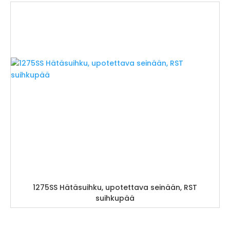
1275SS Hätäsuihku, upotettava seinään, RST
suihkupää