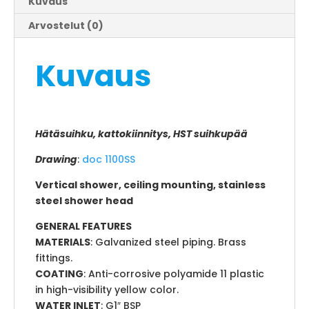
Kuvaus
Arvostelut (0)
Kuvaus
Hätäsuihku, kattokiinnitys, HST suihkupää
Drawing
:
doc 1100SS
Vertical shower, ceiling mounting, stainless
steel shower head
GENERAL FEATURES
MATERIALS
: Galvanized steel piping. Brass
fittings.
COATING
: Anti-corrosive polyamide 11 plastic
in high-visibility yellow color.
WATER INLET
: G1″ BSP