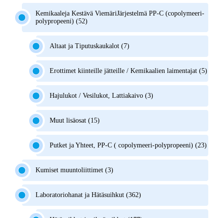
Kemikaaleja Kestävä ViemäriJärjestelmä PP-C (copolymeeri-
polypropeeni) (52)
Altaat ja Tiputuskaukalot (7)
Erottimet kiinteille jätteille / Kemikaalien laimentajat (5)
Hajulukot / Vesilukot, Lattiakaivo (3)
Muut lisäosat (15)
Putket ja Yhteet, PP-C ( copolymeeri-polypropeeni) (23)
Kumiset muuntoliittimet (3)
Laboratoriohanat ja Hätäsuihkut (362)