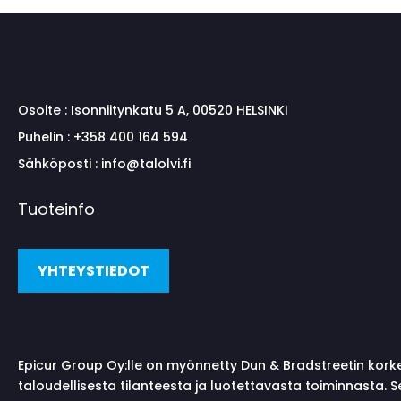
Osoite :
Isonniitynkatu 5 A, 00520 HELSINKI
Puhelin :
+358 400 164 594
Sähköposti :
info@talolvi.fi
Tuoteinfo
YHTEYSTIEDOT
Epicur Group Oy:lle on myönnetty Dun & Bradstreetin kork
taloudellisesta tilanteesta ja luotettavasta toiminnasta. 